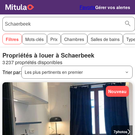
Favoris
Gérer vos alertes
Filtres
Mots-clés
Prix
Chambres
Salles de bains
Type
Propriétés à louer à Schaerbeek
3 237 propriétés disponibles
Trier par:
Les plus pertinents en premier
Nouveau
7
photos