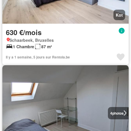
Kot
630 €/mois
Schaarbeek, Bruxelles
1 Chambre
87 m²
Il y a 1 semaine, 5 jours sur Rentola.be
4
photos