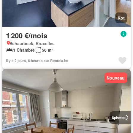
Kot
1 200 €/mois
Schaarbeek, Bruxelles
1 Chambre
56 m²
Il y a 2 jours, 6 heures sur Rentola.be
Nouveau
8
photos