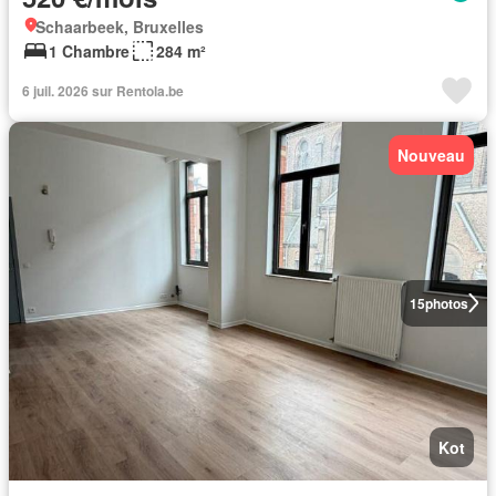
Schaarbeek, Bruxelles
1 Chambre
284 m²
6 juil. 2026 sur Rentola.be
Nouveau
15
photos
Kot