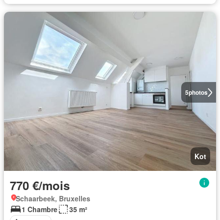
5
photos
Kot
770 €/mois
Schaarbeek, Bruxelles
1 Chambre
35 m²