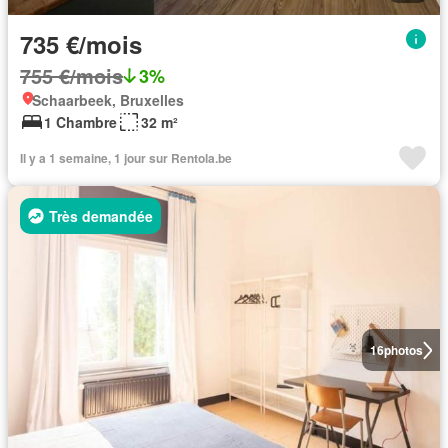
735 €/mois
755 €/mois
3%
Schaarbeek, Bruxelles
1 Chambre
32 m²
Il y a 1 semaine, 1 jour sur Rentola.be
Très demandée
16
photos