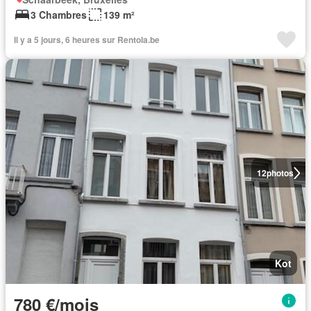
3 Chambres
139 m²
Il y a 5 jours, 6 heures sur Rentola.be
12
photos
Kot
780 €/mois