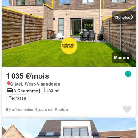
13
photos
Maison
1 035 €/mois
Gistel, West-Vlaanderen
3 Chambres
133 m²
Terrasse
Il y a 1 semaine, 4 jours sur Rentola