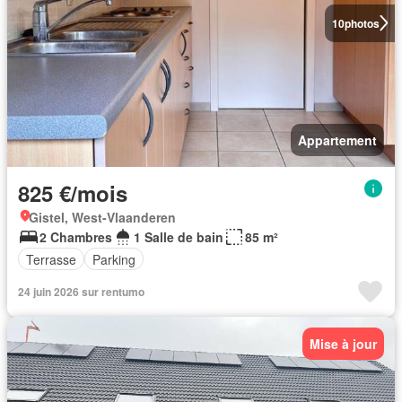
10
photos
Appartement
825 €/mois
Gistel, West-Vlaanderen
2 Chambres
1 Salle de bain
85 m²
Terrasse
Parking
24 juin 2026 sur rentumo
Mise à jour