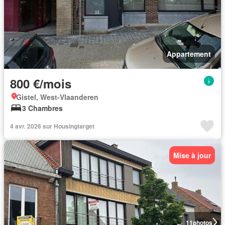
Appartement
800 €/mois
Gistel, West-Vlaanderen
3 Chambres
4 avr. 2026 sur Housingtarget
Mise à jour
11
photos