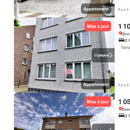
Appartement
Il y a 
1 1
Mise à jour
Sint
2 
Terr
11
photos
Appartement
Il y a 
1 0
Mise à jour
Beer
2 