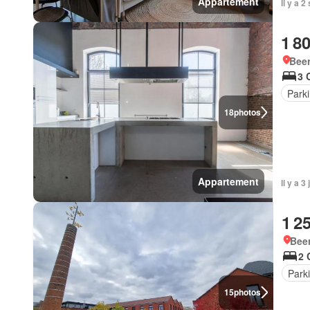
Appartement
Il y a 
1 8
Beer
3 
Park
18
photos
Appartement
Il y a 
1 2
Beer
2 
Park
15
photos