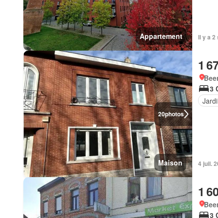
Appartement
Il y a 
1 6
Beer
3 
Jard
20
photos
Maison
4 juil.
1 6
Beer
3 