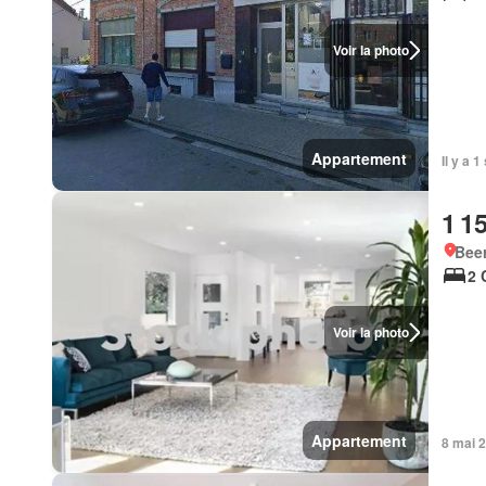
Voir la photo
Appartement
Il y a 
1 1
Beer
2 
Voir la photo
Appartement
8 mai 