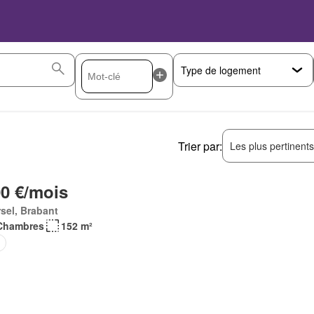
Trier par:
Les plus pertinent
00 €/mois
sel, Brabant
Chambres
152 m²
e