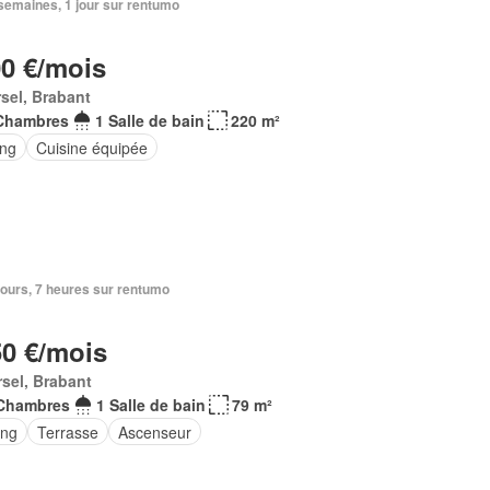
2 semaines, 1 jour sur rentumo
00 €/mois
sel, Brabant
Chambres
1 Salle de bain
220 m²
ing
Cuisine équipée
3 jours, 7 heures sur rentumo
50 €/mois
sel, Brabant
Chambres
1 Salle de bain
79 m²
ing
Terrasse
Ascenseur