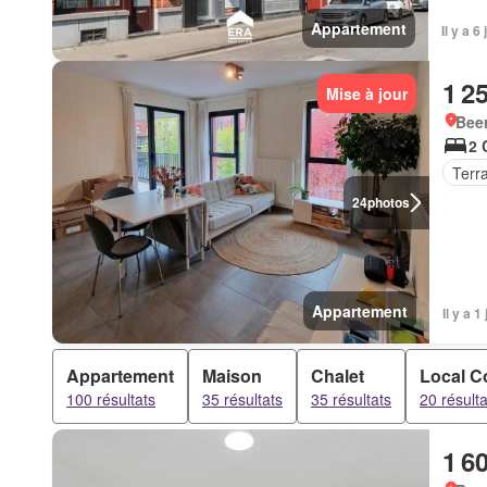
Appartement
Il y a 
1 2
Mise à jour
Beer
2 
Terr
24
photos
Appartement
Il y a 
Appartement
Maison
Chalet
Local C
100 résultats
35 résultats
35 résultats
20 résulta
1 6