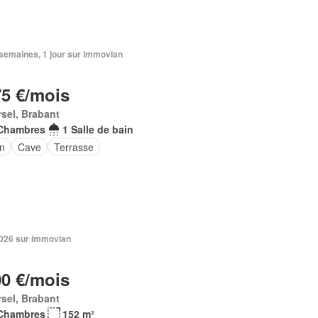
2 semaines, 1 jour sur immovlan
75 €/mois
sel, Brabant
Chambres
1 Salle de bain
in
Cave
Terrasse
 2026 sur immovlan
00 €/mois
sel, Brabant
Chambres
152 m²