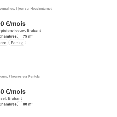
2 semaines, 1 jour sur Housingtarget
00 €/mois
-pieters-leeuw, Brabant
Chambres
75 m²
asse
Parking
2 jours, 7 heures sur Rentola
50 €/mois
sel, Brabant
Chambres
80 m²