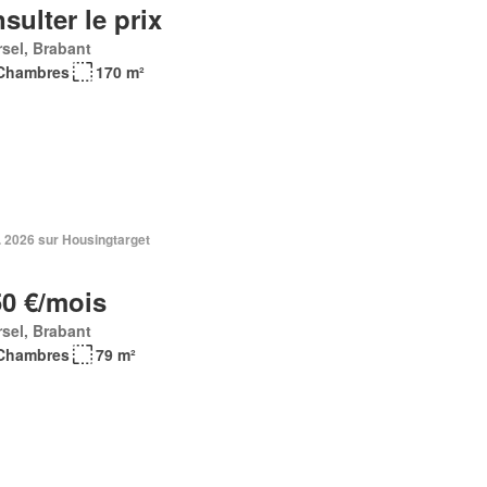
sulter le prix
sel, Brabant
Chambres
170 m²
. 2026 sur Housingtarget
50 €/mois
sel, Brabant
Chambres
79 m²