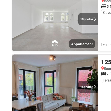
Beer
3 
Cav
19
photos
Appartement
Il y a 
1 2
Beer
2 
Terr
15
photos