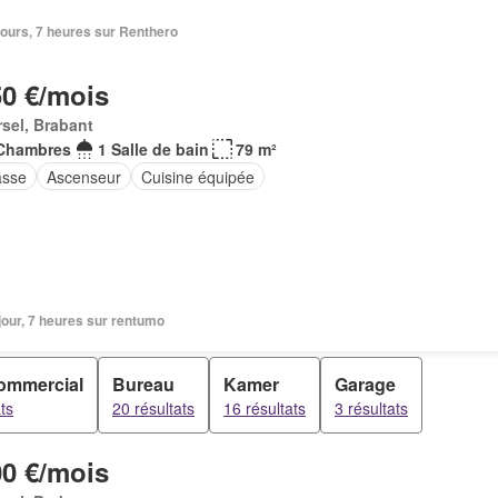
6 jours, 7 heures sur Renthero
50 €/mois
sel, Brabant
Chambres
1 Salle de bain
79 m²
asse
Ascenseur
Cuisine équipée
1 jour, 7 heures sur rentumo
ommercial
Bureau
Kamer
Garage
ts
20 résultats
16 résultats
3 résultats
00 €/mois