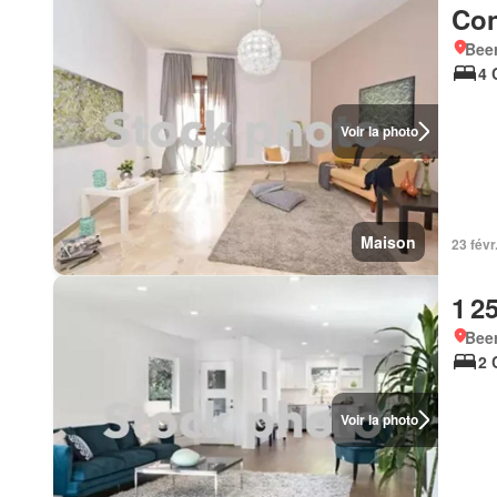
Con
Beer
4 
Voir la photo
Maison
23 févr
1 2
Beer
2 
Voir la photo