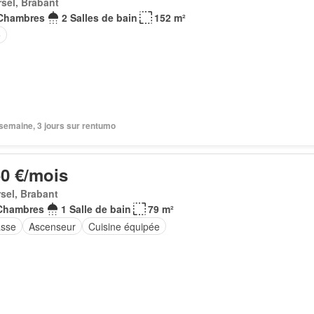
sel, Brabant
Chambres
2 Salles de bain
152 m²
e
1 semaine, 3 jours sur rentumo
50 €/mois
sel, Brabant
Chambres
1 Salle de bain
79 m²
asse
Ascenseur
Cuisine équipée