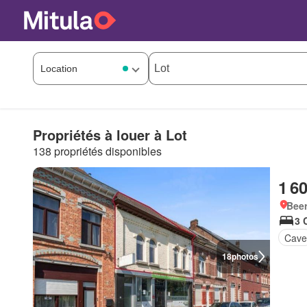
Propriétés à louer à Lot
138 propriétés disponibles
1 6
Beer
3 
Cav
18
photos