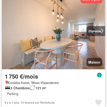
25
photos
Maison
1 750 €/mois
Knokke-heist, West-Vlaanderen
3 Chambres
121 m²
Parking
Il y a 1 jour, 10 heures sur Rentola.be