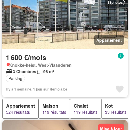
13
photos
Appartement
1 600 €/mois
Knokke-heist, West-Vlaanderen
3 Chambres
96 m²
Parking
Il y a 1 semaine, 1 jour sur Rentola.be
Appartement
Maison
Chalet
Kot
524 résultats
119 résultats
119 résultats
33 résultats
Mise à jour