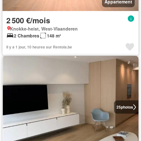
Appartement
2 500 €/mois
Knokke-heist, West-Vlaanderen
2 Chambres
148 m²
Il y a 1 jour, 10 heures sur Rentola.be
25
photos