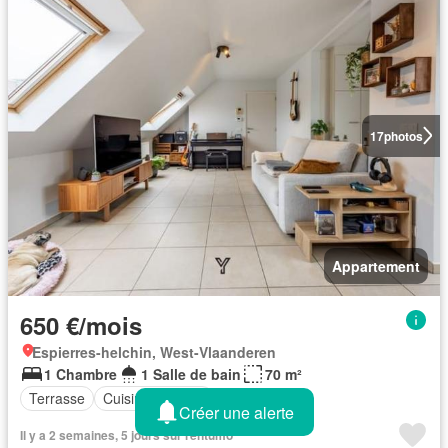
17
photos
Appartement
650 €/mois
Espierres-helchin, West-Vlaanderen
1 Chambre
1 Salle de bain
70 m²
Terrasse
Cuisine équipée
Créer une alerte
Il y a 2 semaines, 5 jours sur rentumo