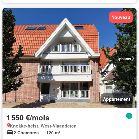
Nouveau
11
photos
Appartement
1 550 €/mois
Knokke-heist, West-Vlaanderen
2 Chambres
120 m²