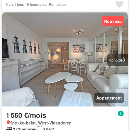
Il y a 1 jour, 10 heures sur Rentola.be
Nouveau
8
photos
Appartement
1 560 €/mois
Knokke-heist, West-Vlaanderen
2 Chambres
78 m²