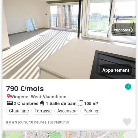
20
photos
Appartement
790 €/mois
Wingene, West-Vlaanderen
2 Chambres
1 Salle de bain
105 m²
Chauffage
Terrasse
Ascenseur
Parking
Il y a 3 jours, 10 heures sur rentumo