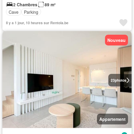
2 Chambres
89 m²
Cave
Parking
Il y a 1 jour, 10 heures sur Rentola.be
Nouveau
23
photos
Appartement