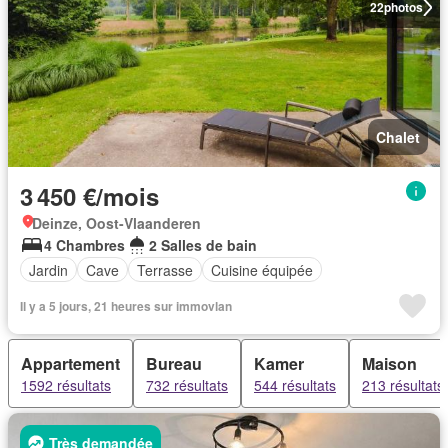
22
photos
Chalet
3 450 €/mois
Deinze, Oost-Vlaanderen
4 Chambres
2 Salles de bain
Jardin
Cave
Terrasse
Cuisine équipée
Il y a 5 jours, 21 heures sur immovlan
Appartement
Bureau
Kamer
Maison
1592 résultats
732 résultats
544 résultats
213 résultats
Très demandée