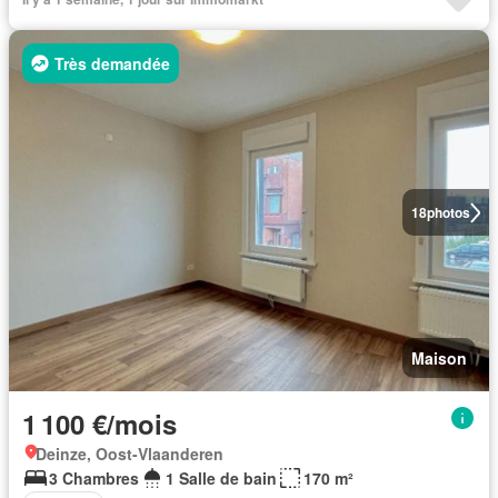
Très demandée
18
photos
Maison
1 100 €/mois
Deinze, Oost-Vlaanderen
3 Chambres
1 Salle de bain
170 m²