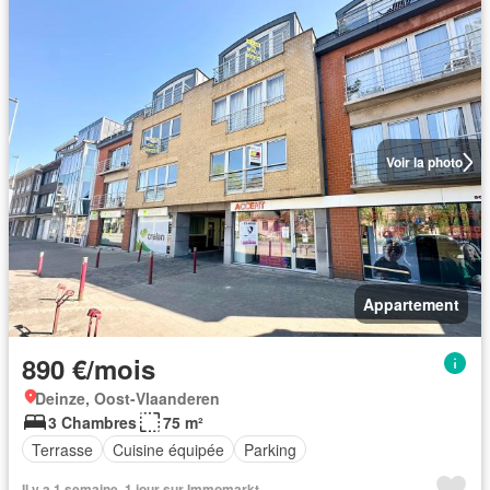
Voir la photo
Appartement
890 €/mois
Deinze, Oost-Vlaanderen
3 Chambres
75 m²
Terrasse
Cuisine équipée
Parking
Il y a 1 semaine, 1 jour sur Immomarkt