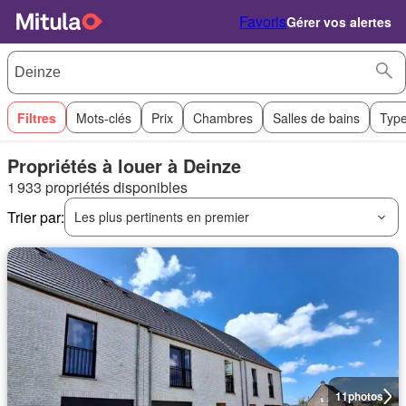
Favoris
Gérer vos alertes
Filtres
Mots-clés
Prix
Chambres
Salles de bains
Type
Propriétés à louer à Deinze
1 933 propriétés disponibles
Trier par:
Les plus pertinents en premier
11
photos