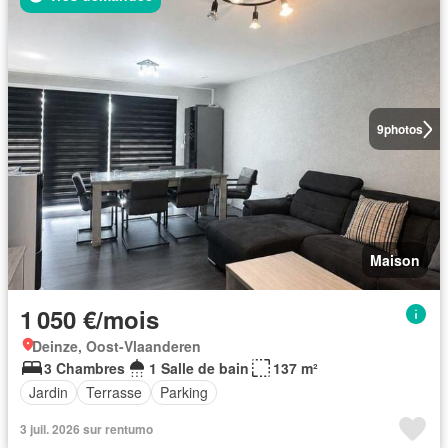
9
photos
Maison
1 050 €/mois
Deinze, Oost-Vlaanderen
3 Chambres
1 Salle de bain
137 m²
Jardin
Terrasse
Parking
3 juil. 2026 sur rentumo