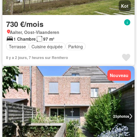
Kot
730 €/mois
Aalter, Oost-Vlaanderen
1 Chambre
97 m²
Terrasse
Cuisine équipée
Parking
Il y a 2 jours, 7 heures sur Renthero
Nouveau
25
photos