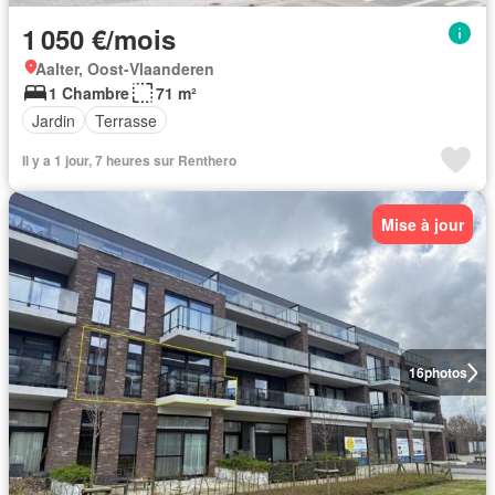
1 050 €/mois
Aalter, Oost-Vlaanderen
1 Chambre
71 m²
Jardin
Terrasse
Il y a 1 jour, 7 heures sur Renthero
Mise à jour
16
photos