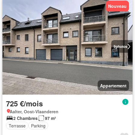
Nouveau
9
photos
Appartement
725 €/mois
Aalter, Oost-Vlaanderen
2 Chambres
97 m²
Terrasse
Parking