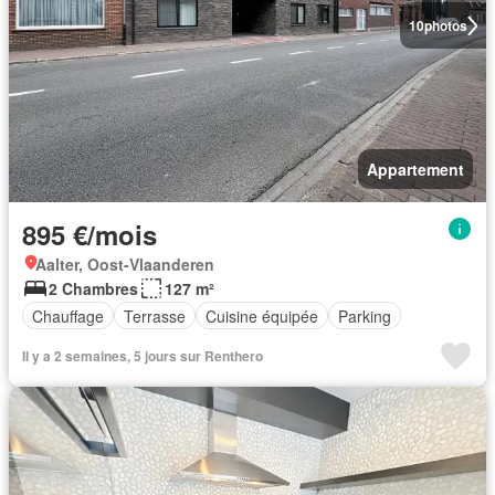
10
photos
Appartement
895 €/mois
Aalter, Oost-Vlaanderen
2 Chambres
127 m²
Chauffage
Terrasse
Cuisine équipée
Parking
Il y a 2 semaines, 5 jours sur Renthero