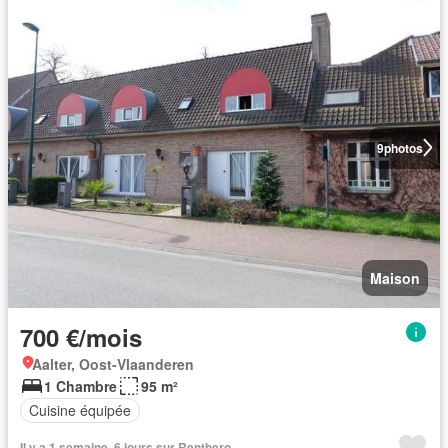
9
photos
Maison
700 €/mois
Aalter, Oost-Vlaanderen
1 Chambre
95 m²
Cuisine équipée
Il y a 1 semaine, 6 jours sur Renthero