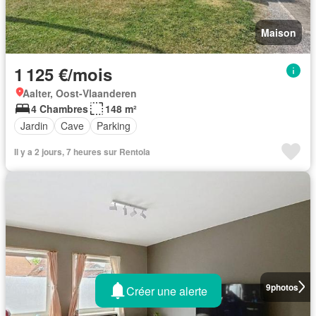
Maison
1 125 €/mois
Aalter, Oost-Vlaanderen
4 Chambres
148 m²
Jardin
Cave
Parking
Il y a 2 jours, 7 heures sur Rentola
9
photos
Créer une alerte