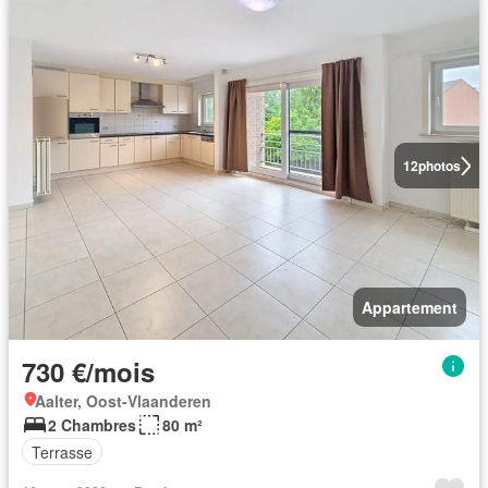
12
photos
Appartement
730 €/mois
Aalter, Oost-Vlaanderen
2 Chambres
80 m²
Terrasse