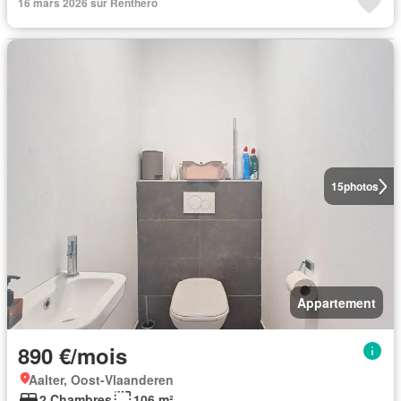
16 mars 2026 sur Renthero
15
photos
Appartement
890 €/mois
Aalter, Oost-Vlaanderen
2 Chambres
106 m²