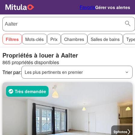
Favoris
Gérer vos alertes
Filtres
Mots-clés
Prix
Chambres
Salles de bains
Type
Propriétés à louer à Aalter
865 propriétés disponibles
Trier par:
Les plus pertinents en premier
Très demandée
9
photos