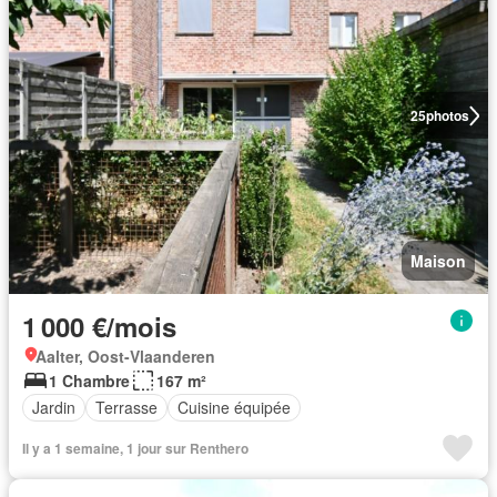
25
photos
Maison
1 000 €/mois
Aalter, Oost-Vlaanderen
1 Chambre
167 m²
Jardin
Terrasse
Cuisine équipée
Il y a 1 semaine, 1 jour sur Renthero