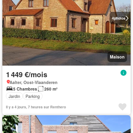
4
photos
Maison
1 449 €/mois
Aalter, Oost-Vlaanderen
5 Chambres
260 m²
Jardin
Parking
Il y a 4 jours, 7 heures sur Renthero