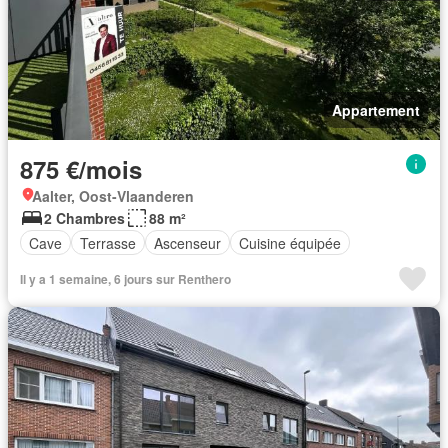
Appartement
875 €/mois
Aalter, Oost-Vlaanderen
2 Chambres
88 m²
Cave
Terrasse
Ascenseur
Cuisine équipée
Il y a 1 semaine, 6 jours sur Renthero