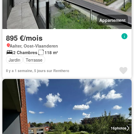
Appartement
895 €/mois
Aalter, Oost-Vlaanderen
2 Chambres
118 m²
Jardin
Terrasse
Il y a 1 semaine, 5 jours sur Renthero
16
photos