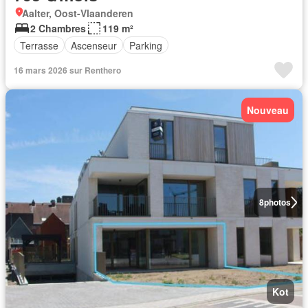
Aalter, Oost-Vlaanderen
2 Chambres
119 m²
Terrasse
Ascenseur
Parking
16 mars 2026 sur Renthero
Nouveau
8
photos
Kot