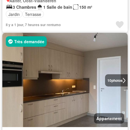
Aalter, Oost-Vlaanderen
3 Chambres
1 Salle de bain
150 m²
Jardin
Terrasse
Il y a 1 jour, 7 heures sur rentumo
Très demandée
10
photos
Appartement