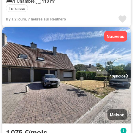
1 Chambre
113 m²
Terrasse
Il y a 2 jours, 7 heures sur Renthero
Nouveau
13
photos
Maison
1 075 €/mois