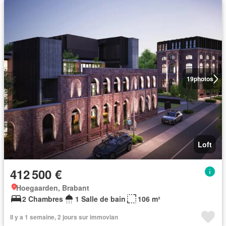
19
photos
Loft
412 500 €
Hoegaarden, Brabant
2 Chambres
1 Salle de bain
106 m²
Il y a 1 semaine, 2 jours sur immovlan