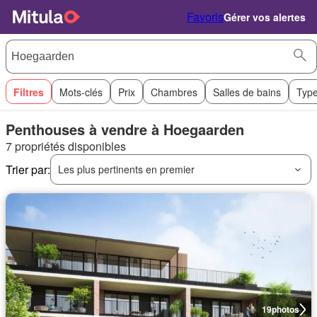
Favoris
Gérer vos alertes
Filtres
Mots-clés
Prix
Chambres
Salles de bains
Type
Penthouses à vendre à Hoegaarden
7 propriétés disponibles
Trier par:
Les plus pertinents en premier
19
photos