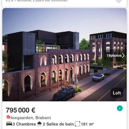
Il y a 1 semaine, 2 jours sur immovlan
19
photos
Loft
795 000 €
Hoegaarden, Brabant
3 Chambres
2 Salles de bain
181 m²