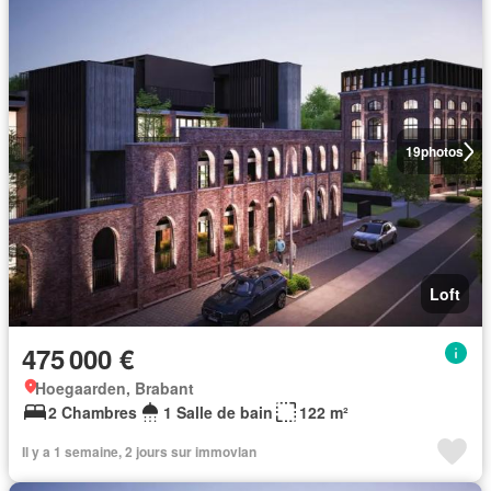
19
photos
Loft
475 000 €
Hoegaarden, Brabant
2 Chambres
1 Salle de bain
122 m²
Il y a 1 semaine, 2 jours sur immovlan