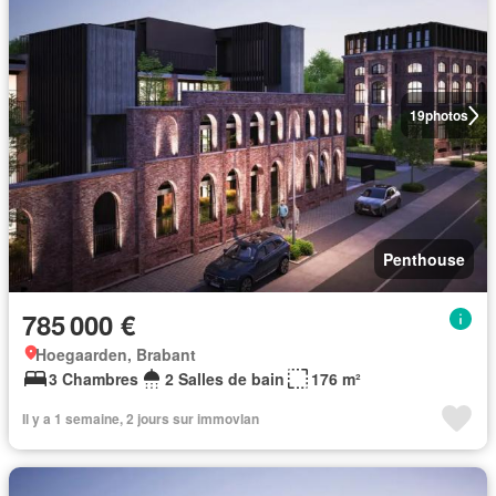
19
photos
Penthouse
785 000 €
Hoegaarden, Brabant
3 Chambres
2 Salles de bain
176 m²
Il y a 1 semaine, 2 jours sur immovlan