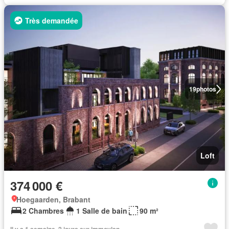
Très demandée
19
photos
Loft
374 000 €
Hoegaarden, Brabant
2 Chambres
1 Salle de bain
90 m²