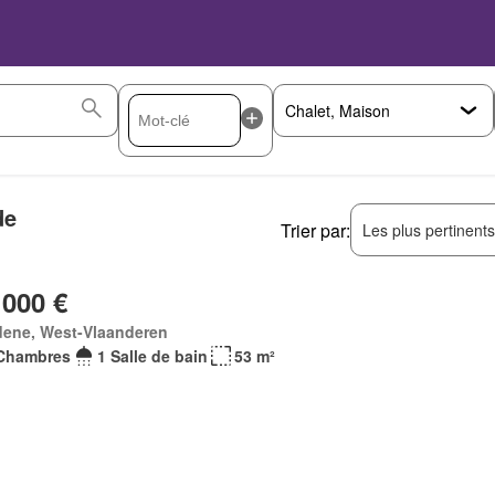
de
Trier par:
Les plus pertinent
 000 €
dene, West-Vlaanderen
Chambres
1 Salle de bain
53 m²