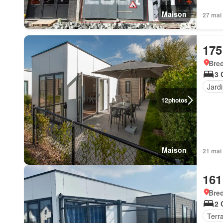
Maison
27 mai
175
Bre
3 
Jard
12
photos
Maison
21 mai
161
Bre
2 
Terr