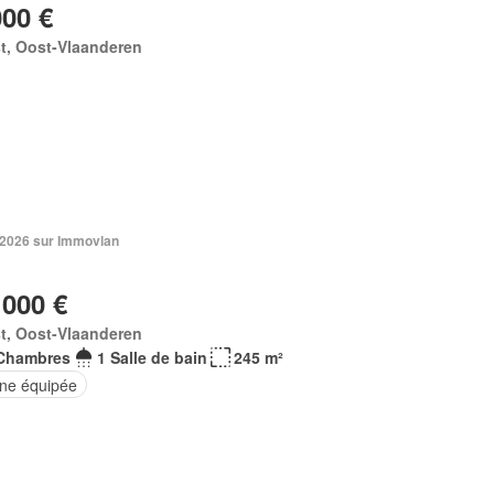
000 €
st, Oost-Vlaanderen
n 2026 sur Immovlan
 000 €
t, Oost-Vlaanderen
Chambres
1 Salle de bain
245 m²
ine équipée