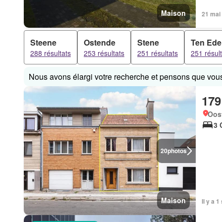
Maison
21 mai
Steene
Ostende
Stene
Ten Ede
288 résultats
253 résultats
251 résultats
251 résul
Nous avons élargi votre recherche et pensons que vous 
179
Oos
3 
20
photos
Maison
Il y a 