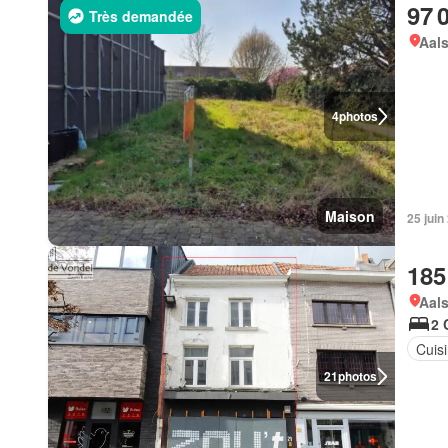
97 
Très demandée
Aal
4
photos
Maison
25 jui
185
Aals
2 
Cuis
21
photos