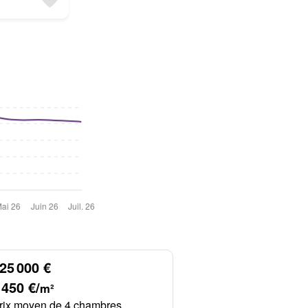
25 000 €
 450 €/
m²
rix moyen de 4 chambres