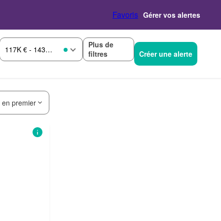
Favoris
Gérer vos alertes
Plus de
117K € - 143K €
filtres
Créer une alerte
s en premier