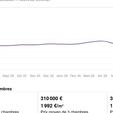
ambres
310 000 €
3
1 992 €/
1
m²
2 chambres
Prix moyen de 3 chambres
P