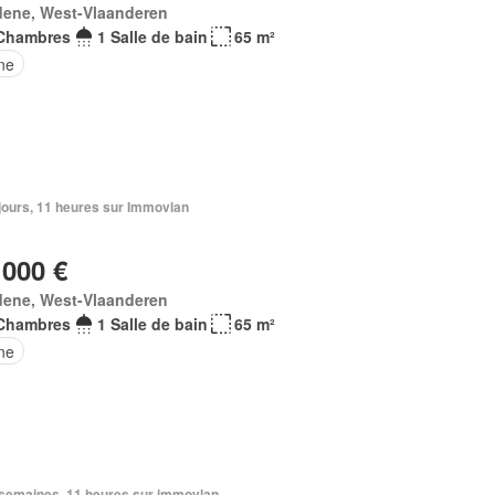
dene, West-Vlaanderen
Chambres
1 Salle de bain
65 m²
ne
6 jours, 11 heures sur Immovlan
 000 €
dene, West-Vlaanderen
Chambres
1 Salle de bain
65 m²
ne
3 semaines, 11 heures sur immovlan