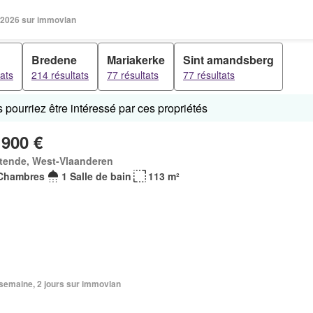
 2026 sur immovlan
Bredene
Mariakerke
Sint amandsberg
tats
214 résultats
77 résultats
77 résultats
pourriez être intéressé par ces propriétés
 900 €
tende, West-Vlaanderen
Chambres
1 Salle de bain
113 m²
1 semaine, 2 jours sur immovlan