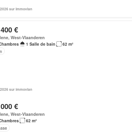
 2026 sur Immovlan
 400 €
dene, West-Vlaanderen
Chambres
1 Salle de bain
62 m²
in
 2026 sur immovlan
 000 €
dene, West-Vlaanderen
Chambres
62 m²
asse