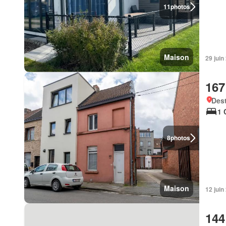
11
photos
Maison
29 jui
167
Des
1 
8
photos
Maison
12 jui
144