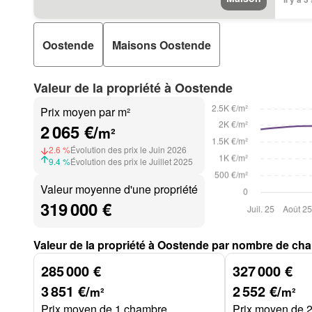
Oostende
Maisons Oostende
Valeur de la propriété à Oostende
Prix moyen par m²
2 065 €/
m²
2.6 %
Évolution des prix le Juin 2026
9.4 %
Évolution des prix le Juillet 2025
Valeur moyenne d'une propriété
319 000 €
Valeur de la propriété à Oostende par nombre de ch
285 000 €
327 000 €
3 851 €/
2 552 €/
m²
m²
Prix moyen de 1 chambre
Prix moyen de 