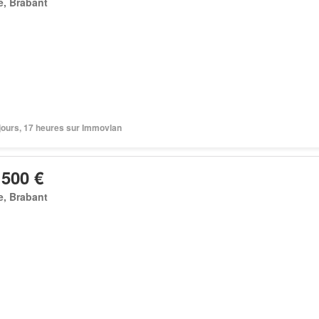
e, Brabant
3 jours, 17 heures sur Immovlan
 500 €
e, Brabant