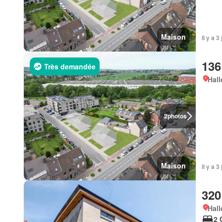
Maison
Il y a 
136
Très demandée
Hall
2
photos
Maison
Il y a 
320
Hall
2 