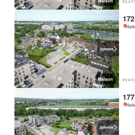
Maison
Il y a 
172
Hall
2
photos
Maison
Il y a 
177
Hall
2
photos