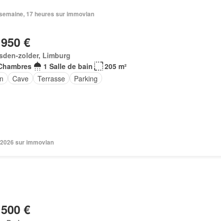
1 semaine, 17 heures sur immovlan
 950 €
sden-zolder, Limburg
Chambres
1 Salle de bain
205 m²
in
Cave
Terrasse
Parking
 2026 sur immovlan
 500 €