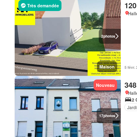
120
Très demandée
Hall
2
photos
Maison
5 févr.
348
Nouveau
Hall
2 
Jard
17
photos