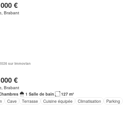
 000 €
e, Brabant
 2026 sur Immovlan
 000 €
e, Brabant
Chambres
1 Salle de bain
127 m²
in
Cave
Terrasse
Cuisine équipée
Climatisation
Parking