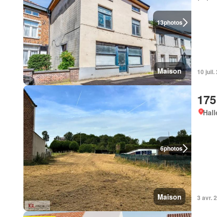
13
photos
Maison
10 juil
175
Hall
6
photos
Maison
3 avr.