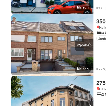
Maison
Il y a 
350
Hall
3 
Jard
22
photos
Maison
Il y a 
275
Hall
2 