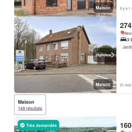
Maison
Il y a 
274
Heu
3 
Jard
26
photos
Maison
21 mai
Maison
149 résultats
160
Très demandée