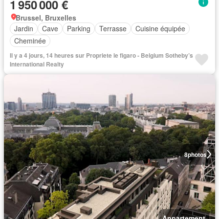
1 950 000 €
Brussel, Bruxelles
Jardin
Cave
Parking
Terrasse
Cuisine équipée
Cheminée
Il y a 4 jours, 14 heures sur Propriete le figaro - Belgium Sotheby’s
International Realty
8
photos
Appartement