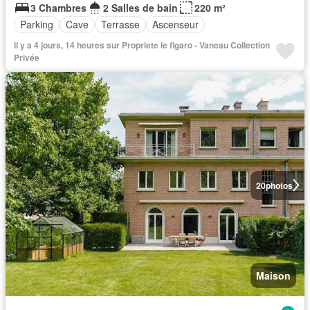
3 Chambres
2 Salles de bain
220 m²
Parking
Cave
Terrasse
Ascenseur
Il y a 4 jours, 14 heures sur Propriete le figaro - Vaneau Collection
Privée
20
photos
Maison