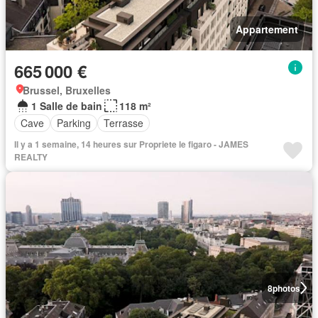
Appartement
665 000 €
Brussel, Bruxelles
1 Salle de bain
118 m²
Cave
Parking
Terrasse
Il y a 1 semaine, 14 heures sur Propriete le figaro - JAMES
REALTY
8
photos