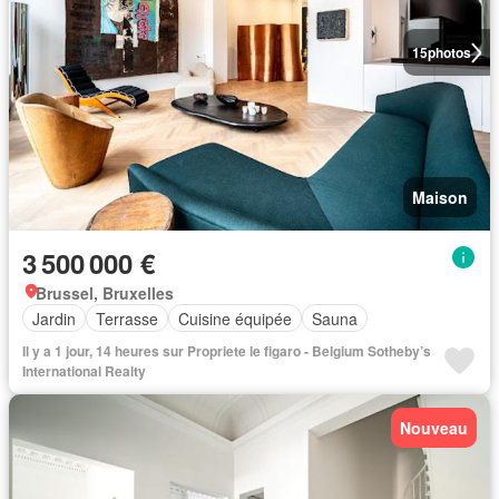
15
photos
Maison
3 500 000 €
Brussel, Bruxelles
Jardin
Terrasse
Cuisine équipée
Sauna
Il y a 1 jour, 14 heures sur Propriete le figaro - Belgium Sotheby’s
International Realty
Nouveau