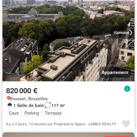
10
photos
Appartement
820 000 €
Brussel, Bruxelles
1 Salle de bain
117 m²
Cave
Parking
Terrasse
Il y a 2 jours, 14 heures sur Propriete le figaro - JAMES REALTY