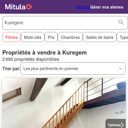
Favoris
Gérer vos alertes
Filtres
Mots-clés
Prix
Chambres
Salles de bains
Type
Propriétés à vendre à Kuregem
2 995 propriétés disponibles
Trier par:
Les plus pertinents en premier
7
photos