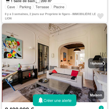
1 Salle de bain
200 m²
Cave
Parking
Terrasse
Piscine
Il y a 3 semaines, 2 jours sur Propriete le figaro - IMMOBILIÈRE LE
LION
19
photos
Maison
Créer une alerte