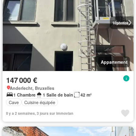
10
photos
Appartement
147 000 €
Anderlecht, Bruxelles
1 Chambre
1 Salle de bain
42 m²
Cave
Cuisine équipée
Il y a 2 semaines, 3 jours sur immovlan