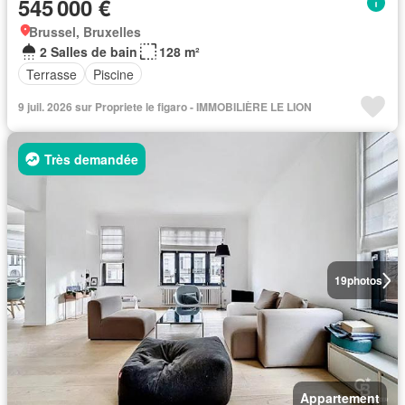
545 000 €
Brussel, Bruxelles
2 Salles de bain
128 m²
Terrasse
Piscine
9 juil. 2026 sur Propriete le figaro - IMMOBILIÈRE LE LION
Très demandée
19
photos
Appartement