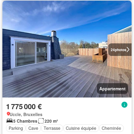
24
photos
Appartement
1 775 000 €
Uccle, Bruxelles
5 Chambres
220 m²
Parking
Cave
Terrasse
Cuisine équipée
Cheminée