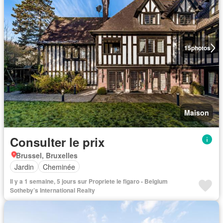
15
photos
Maison
Consulter le prix
Brussel, Bruxelles
Jardin
Cheminée
Il y a 1 semaine, 5 jours sur Propriete le figaro - Belgium
Sotheby’s International Realty