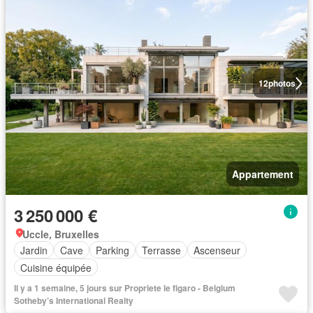
12
photos
Appartement
3 250 000 €
Uccle, Bruxelles
Jardin
Cave
Parking
Terrasse
Ascenseur
Cuisine équipée
Il y a 1 semaine, 5 jours sur Propriete le figaro - Belgium
Sotheby’s International Realty