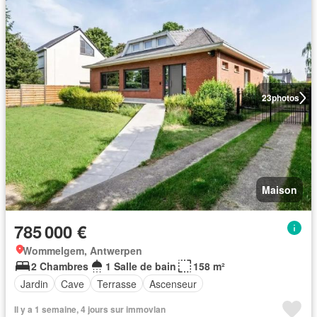
23
photos
Maison
785 000 €
Wommelgem, Antwerpen
2 Chambres
1 Salle de bain
158 m²
Jardin
Cave
Terrasse
Ascenseur
Il y a 1 semaine, 4 jours sur immovlan