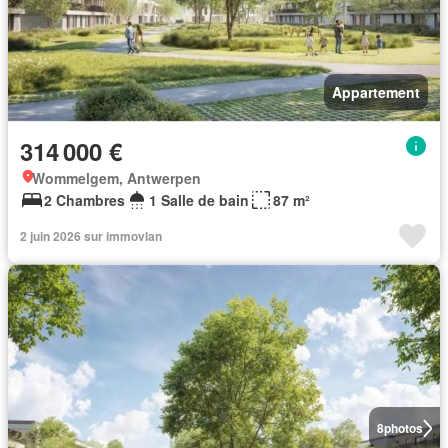
Appartement
314 000 €
Wommelgem, Antwerpen
2 Chambres
1 Salle de bain
87 m²
2 juin 2026 sur immovlan
8
photos