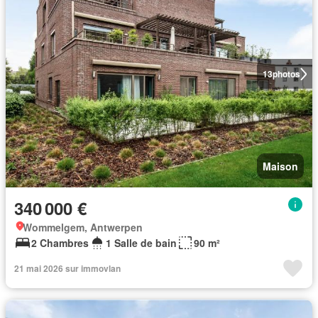
13
photos
Maison
340 000 €
Wommelgem, Antwerpen
2 Chambres
1 Salle de bain
90 m²
21 mai 2026 sur immovlan