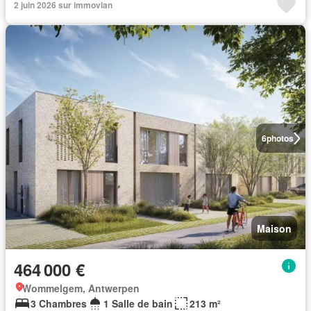
2 juin 2026 sur immovlan
6
photos
Maison
464 000 €
Wommelgem, Antwerpen
3 Chambres
1 Salle de bain
213 m²