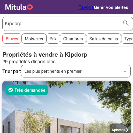
Favoris
Gérer vos alertes
Filtres
Mots-clés
Prix
Chambres
Salles de bains
Type
Propriétés à vendre à Kipdorp
29 propriétés disponibles
Trier par:
Les plus pertinents en premier
Très demandée
6
photos