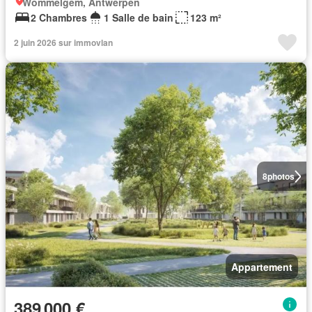
Wommelgem, Antwerpen
2 Chambres
1 Salle de bain
123 m²
2 juin 2026 sur immovlan
8
photos
Appartement
389 000 €