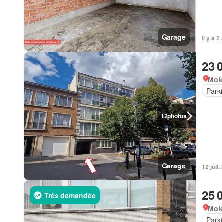
Garage
Il y a 
23 
Mole
Park
12
photos
Garage
12 juil
25 
Très demandée
Mol
Park