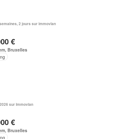
2 semaines, 2 jours sur immovlan
000 €
m, Bruxelles
ing
. 2026 sur Immovlan
000 €
em, Bruxelles
ing