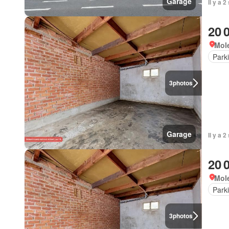
Garage
Il y a 
20 
Mole
Park
3
photos
Garage
Il y a 
20 
Mole
Park
3
photos