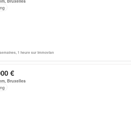
m, Bruxelles
ing
2 semaines, 1 heure sur Immovlan
000 €
m, Bruxelles
ing