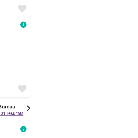
Bureau
Loft
Terrain
101 résultats
101 résultats
81 résultats