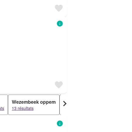
Wezembeek oppem
Sint stevens woluwe
Crain
ats
13 résultats
12 résultats
12 résul