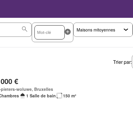
Trier par:
 000 €
-pieters-woluwe, Bruxelles
Chambres
1 Salle de bain
150 m²