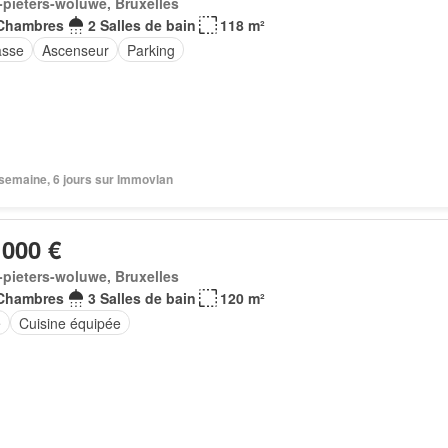
-pieters-woluwe, Bruxelles
Chambres
2 Salles de bain
118 m²
asse
Ascenseur
Parking
1 semaine, 6 jours sur Immovlan
 000 €
-pieters-woluwe, Bruxelles
Chambres
3 Salles de bain
120 m²
e
Cuisine équipée