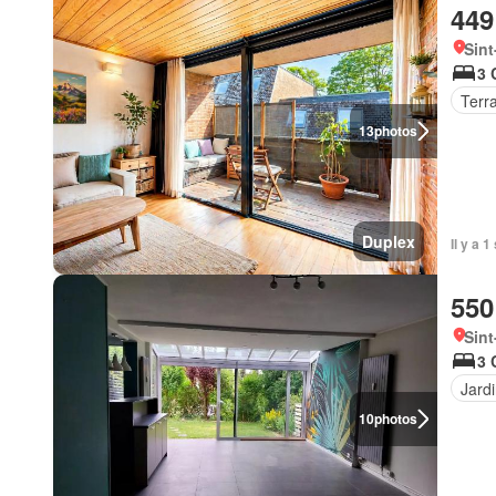
449
Sint
3 
Terr
13
photos
Duplex
Il y a 
550
Sint
3 
Jard
10
photos