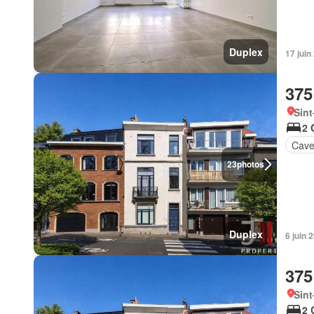
Duplex
17 jui
375
Sint
2 
Cav
23
photos
Duplex
6 juin
375
Sint
2 