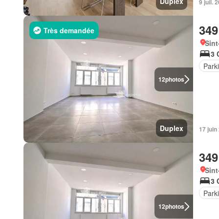
Duplex
9 juil.
349
Très demandée
Sint
3 
Park
12
photos
Duplex
17 jui
349
Sint
3 
Park
12
photos