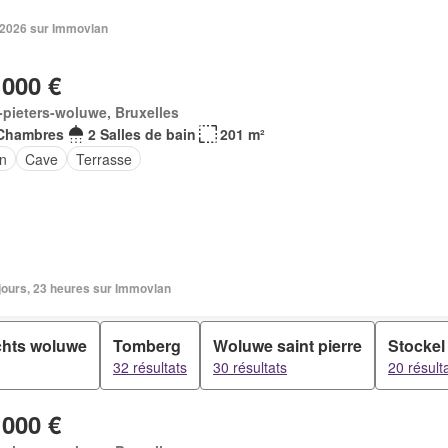
n 2026 sur Immovlan
 000 €
-pieters-woluwe, Bruxelles
Chambres
2 Salles de bain
201 m²
in
Cave
Terrasse
3 jours, 23 heures sur Immovlan
chts woluwe
Tomberg
Woluwe saint pierre
Stockel
32 résultats
30 résultats
20 résult
 000 €