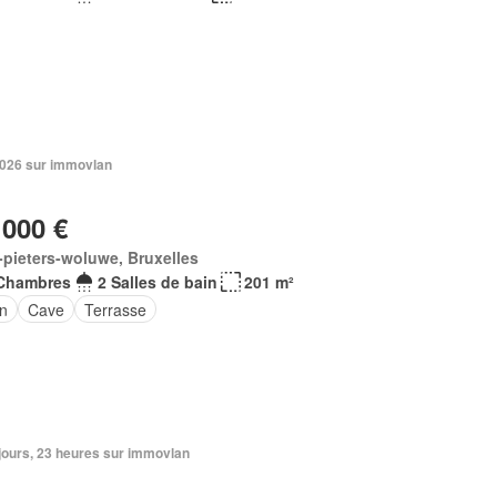
 2026 sur immovlan
 000 €
-pieters-woluwe, Bruxelles
Chambres
2 Salles de bain
201 m²
in
Cave
Terrasse
3 jours, 23 heures sur immovlan