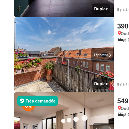
Duplex
Il y a 
390
Oud
3 
17
photos
Duplex
Il y a 
549
Très demandée
Oud
3 