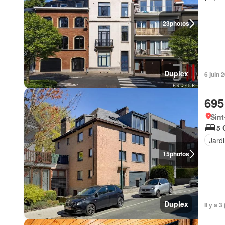
23
photos
Duplex
6 juin
695
Sint
5 
Jard
15
photos
Duplex
Il y a 