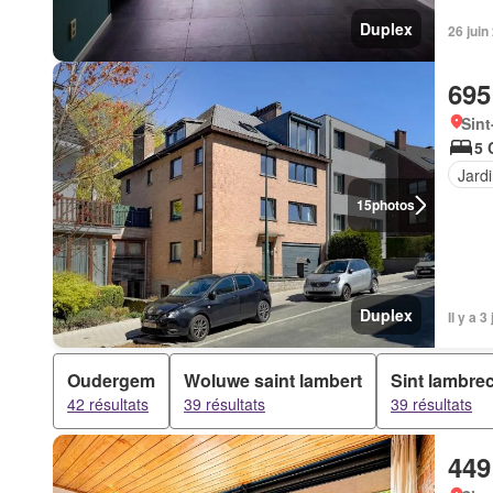
Duplex
26 jui
695
Sint
5 
Jard
15
photos
Duplex
Il y a 
Oudergem
Woluwe saint lambert
Sint lambre
42 résultats
39 résultats
39 résultats
449