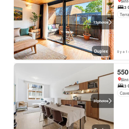
Sint
3 
Terr
13
photos
Duplex
Il y a 
550
Sint
3 
Cav
30
photos