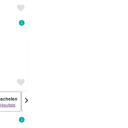
achelen
Diegem
Vilvoorde
résultats
6 résultats
5 résultats