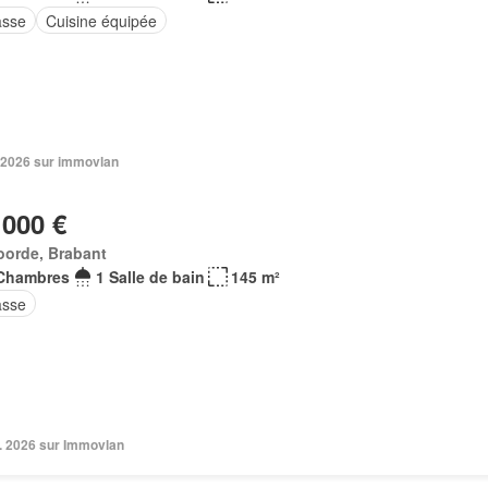
asse
Cuisine équipée
 2026 sur immovlan
 000 €
oorde, Brabant
Chambres
1 Salle de bain
145 m²
asse
v. 2026 sur Immovlan