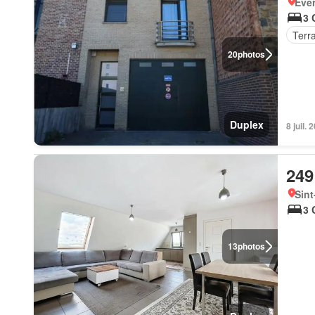
Ever
3 
Terr
20
photos
Duplex
8 juil.
249
Sint
3 
13
photos