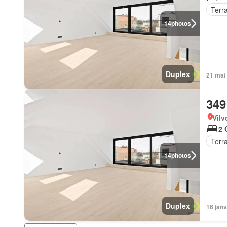
Terr
14
photos
Duplex
21 mai
349
Vilv
2 
Terr
14
photos
Duplex
16 jan