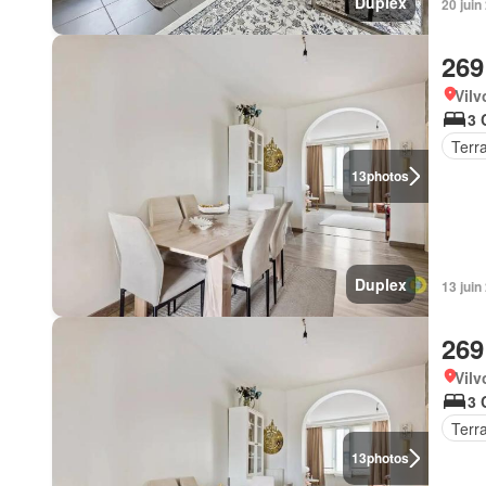
Duplex
20 jui
269
Vilv
3 
Terr
13
photos
Duplex
13 jui
269
Vilv
3 
Terr
13
photos