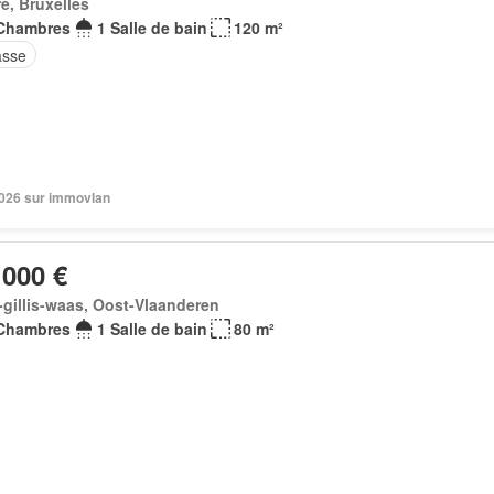
e, Bruxelles
Chambres
1 Salle de bain
120 m²
asse
 2026 sur immovlan
 000 €
-gillis-waas, Oost-Vlaanderen
Chambres
1 Salle de bain
80 m²