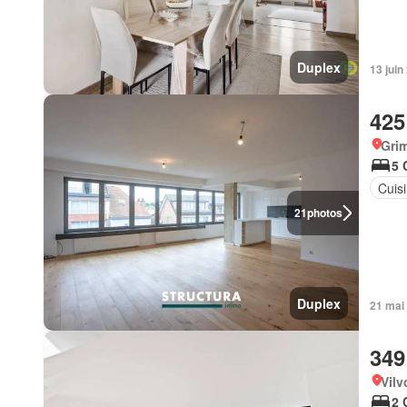
Duplex
13 jui
425
Gri
5 
Cuis
21
photos
Duplex
21 mai
349
Vilv
2 