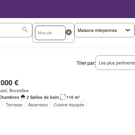
Trier par:
Les plus pertinent
 000 €
sel, Bruxelles
Chambres
2 Salles de bain
110 m²
e
Terrasse
Ascenseur
Cuisine équipée