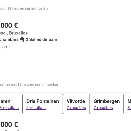
1 jour, 18 heures sur immovlan
 000 €
sel, Bruxelles
Chambres
2 Salles de bain
asse
3 semaines, 18 heures sur immovlan
aren
Drie Fonteinen
Vilvorde
Grimbergen
M
6 résultats
9 résultats
7 résultats
7 résultats
6 
 000 €