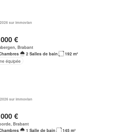
n 2026 sur immovlan
 000 €
mbergen, Brabant
Chambres
2 Salles de bain
192 m²
ine équipée
 2026 sur immovlan
 000 €
oorde, Brabant
Chambres
1 Salle de bain
145 m²