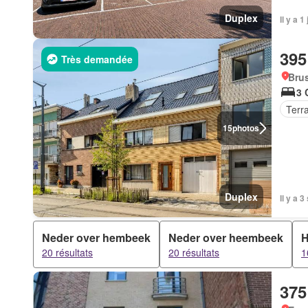
Duplex
Il y a 
395
Très demandée
Brus
3 
Terr
15
photos
Duplex
Il y a 
Neder over hembeek
Neder over heembeek
H
20 résultats
20 résultats
1
375