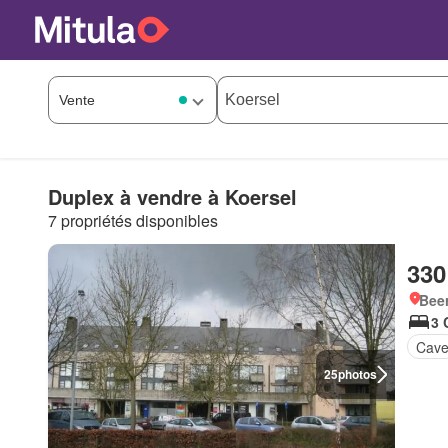
Duplex à vendre à Koersel
7 propriétés disponibles
330
Beer
3 
Cav
25
photos