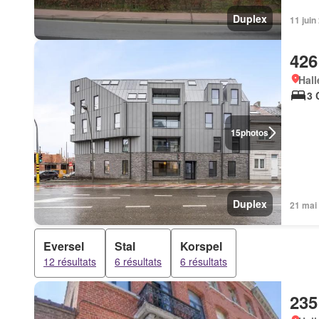
Duplex
11 jui
426
Hall
3 
15
photos
Duplex
21 mai
Eversel
Stal
Korspel
12 résultats
6 résultats
6 résultats
235