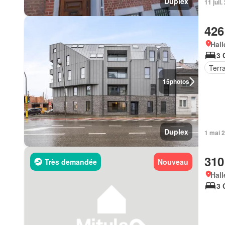
Duplex
11 juil
426
Hall
3 
Terr
15
photos
Duplex
1 mai 
310
Très demandée
Nouveau
Hall
3 