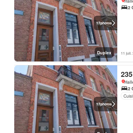
Hall
2 
17
photos
Duplex
11 juil
235
Hall
2 
Cuis
17
photos