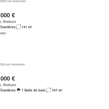
. 2026 sur immovlan
 000 €
e, Brabant
Chambres
141 m²
asse
2026 sur Immovlan
 000 €
e, Brabant
Chambres
1 Salle de bain
107 m²