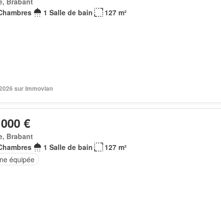
e, Brabant
Chambres
1 Salle de bain
127 m²
. 2026 sur Immovlan
 000 €
e, Brabant
Chambres
1 Salle de bain
127 m²
ine équipée