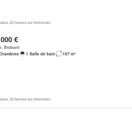
2 jours, 20 heures sur Immovlan
 000 €
e, Brabant
Chambres
1 Salle de bain
107 m²
2 jours, 20 heures sur immovlan