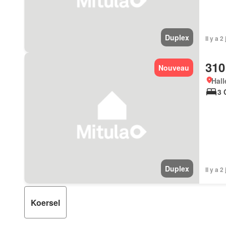
Duplex
Il y a 
310
Nouveau
Hall
3 
Duplex
Il y a 
Koersel