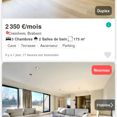
Duplex
2 350 €/mois
Crainhem, Brabant
3 Chambres
2 Salles de bain
173 m²
Cave
Terrasse
Ascenseur
Parking
Il y a 1 jour, 17 heures sur immovlan
Nouveau
21
photos