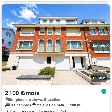
22
photos
Duplex
2 100 €/mois
Sint-pieters-woluwe, Bruxelles
3 Chambres
2 Salles de bain
180 m²
Cave
Terrasse
Ascenseur
Parking