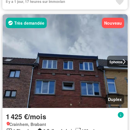
Il y a 1 jour, 17 heures sur Immovlan
Très demandée
Nouveau
5
photos
Duplex
1 425 €/mois
Crainhem, Brabant