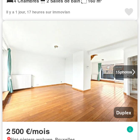
4 Chambres
2 Salles de bain
160 m²
Il y a 1 jour, 17 heures sur immovlan
15
photos
Duplex
2 500 €/mois
Sint-pieters-woluwe, Bruxelles