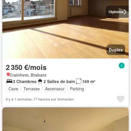
18
photos
Duplex
2 350 €/mois
Crainhem, Brabant
3 Chambres
2 Salles de bain
169 m²
Cave
Terrasse
Ascenseur
Parking
Il y a 1 semaine, 17 heures sur immovlan