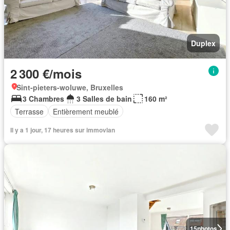
Duplex
2 300 €/mois
Sint-pieters-woluwe, Bruxelles
3 Chambres
3 Salles de bain
160 m²
Terrasse
Entièrement meublé
Il y a 1 jour, 17 heures sur immovlan
15
photos