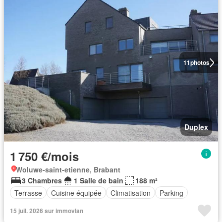
11
photos
Duplex
1 750 €/mois
Woluwe-saint-etienne, Brabant
3 Chambres
1 Salle de bain
188 m²
Terrasse
Cuisine équipée
Climatisation
Parking
15 juil. 2026 sur immovlan