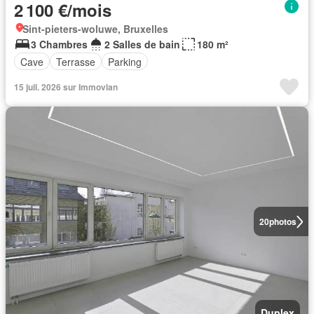
2 100 €/mois
Sint-pieters-woluwe, Bruxelles
3 Chambres
2 Salles de bain
180 m²
Cave
Terrasse
Parking
15 juil. 2026 sur Immovlan
20
photos
Duplex