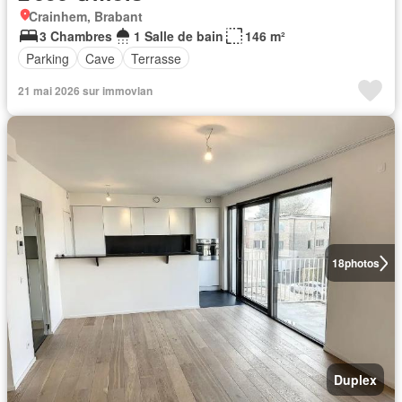
Crainhem, Brabant
3 Chambres
1 Salle de bain
146 m²
Parking
Cave
Terrasse
21 mai 2026 sur immovlan
18
photos
Duplex