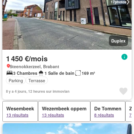
17
photos
Duplex
1 450 €/mois
Steenokkerzeel, Brabant
3 Chambres
1 Salle de bain
169 m²
Parking
Terrasse
Il y a 4 jours, 12 heures sur immovlan
Wesembeek
Wezembeek oppem
De Tommen
Z
13 résultats
13 résultats
8 résultats
7 