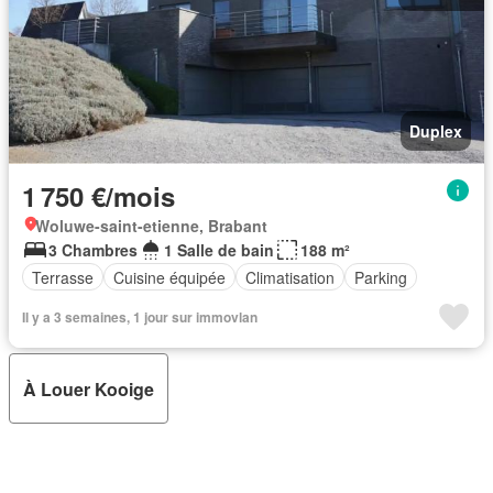
Duplex
1 750 €/mois
Woluwe-saint-etienne, Brabant
3 Chambres
1 Salle de bain
188 m²
Terrasse
Cuisine équipée
Climatisation
Parking
Il y a 3 semaines, 1 jour sur immovlan
À Louer Kooige