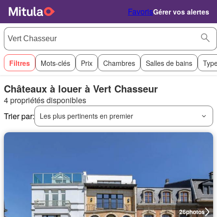
Favoris
Gérer vos alertes
Filtres
Mots-clés
Prix
Chambres
Salles de bains
Type
Châteaux à louer à Vert Chasseur
4 propriétés disponibles
Trier par:
Les plus pertinents en premier
26
photos