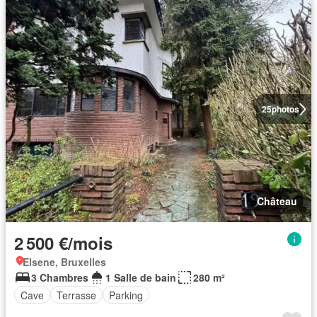
25
photos
Château
2 500 €/mois
Elsene, Bruxelles
3 Chambres
1 Salle de bain
280 m²
Cave
Terrasse
Parking