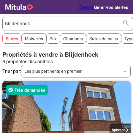
Favoris
Gérer vos alertes
Filtres
Mots-clés
Prix
Chambres
Salles de bains
Type
Propriétés à vendre à Blijdenhoek
6 propriétés disponibles
Trier par:
Les plus pertinents en premier
Très demandée
8
photos