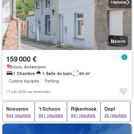
14
photos
Maison
159 000 €
Boom, Antwerpen
1 Chambre
1 Salle de bain
64 m²
Cuisine équipée
Parking
17 juin 2026 sur immovlan
Noeveren
't Schoon
Rijkenhoek
Dept
844 résultats
841 résultats
841 résultats
26 résultats