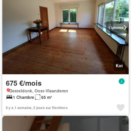
11
photos
Kot
675 €/mois
Desteldonk, Oost-Vlaanderen
1 Chambre
65 m²
Il y a 1 semaine, 5 jours sur Renthero