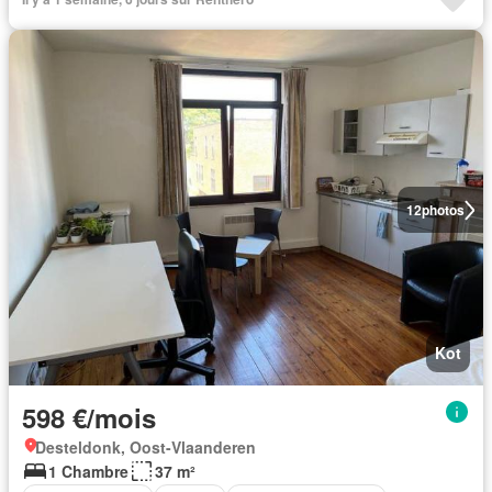
12
photos
Kot
598 €/mois
Desteldonk, Oost-Vlaanderen
1 Chambre
37 m²