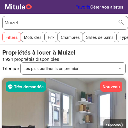
Favoris
Gérer vos alertes
Filtres
Mots-clés
Prix
Chambres
Salles de bains
Type
Propriétés à louer à Muizel
1 924 propriétés disponibles
Trier par:
Les plus pertinents en premier
Très demandée
Nouveau
14
photos