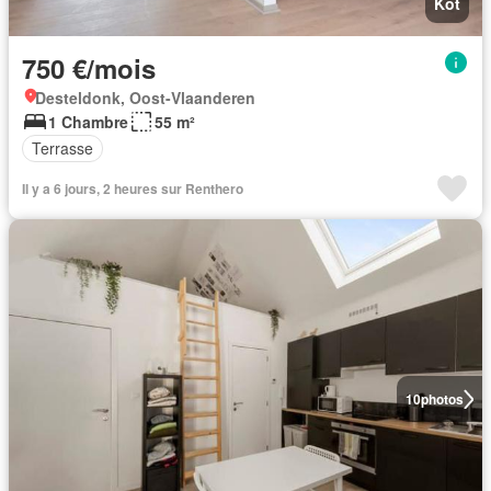
Kot
750 €/mois
Desteldonk, Oost-Vlaanderen
1 Chambre
55 m²
Terrasse
Il y a 6 jours, 2 heures sur Renthero
10
photos