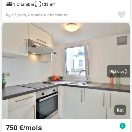
1 Chambre
133 m²
Il y a 5 jours, 2 heures sur Rentola.be
10
photos
Kot
750 €/mois