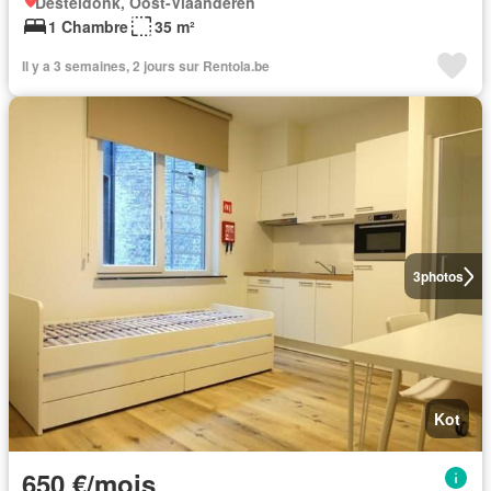
Desteldonk, Oost-Vlaanderen
1 Chambre
35 m²
Il y a 3 semaines, 2 jours sur Rentola.be
3
photos
Kot
650 €/mois