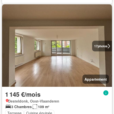
17
photos
Appartement
1 145 €/mois
Desteldonk, Oost-Vlaanderen
3 Chambres
109 m²
Terrasse
Cuisine équipée