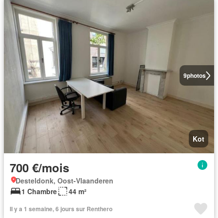
9
photos
Kot
700 €/mois
Desteldonk, Oost-Vlaanderen
1 Chambre
44 m²
Il y a 1 semaine, 6 jours sur Renthero