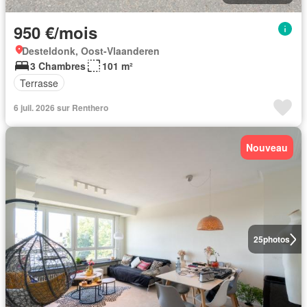
950 €/mois
Desteldonk, Oost-Vlaanderen
3 Chambres
101 m²
Terrasse
6 juil. 2026 sur Renthero
Nouveau
25
photos