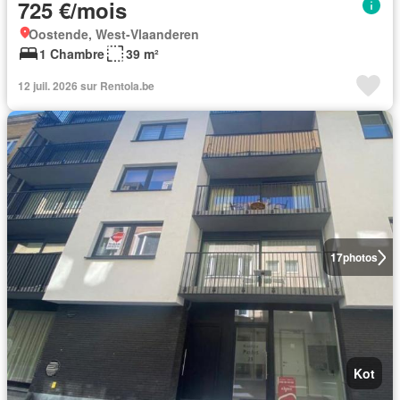
725 €/mois
Oostende, West-Vlaanderen
1 Chambre
39 m²
12 juil. 2026 sur Rentola.be
17
photos
Kot