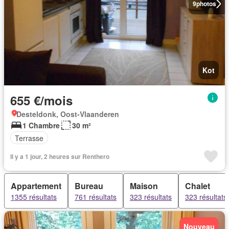
9
photos
Kot
655 €/mois
Desteldonk, Oost-Vlaanderen
1 Chambre
30 m²
Terrasse
Il y a 1 jour, 2 heures sur Renthero
Appartement
Bureau
Maison
Chalet
1355 résultats
761 résultats
323 résultats
323 résultats
Nouveau