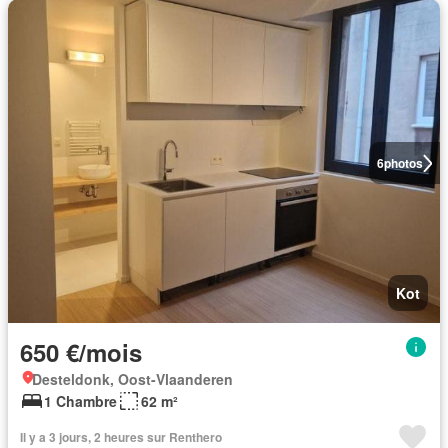
6
photos
Kot
650 €/mois
Desteldonk, Oost-Vlaanderen
1 Chambre
62 m²
Il y a 3 jours, 2 heures sur Renthero