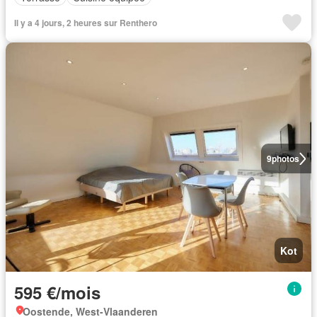
Il y a 4 jours, 2 heures sur Renthero
9
photos
Kot
595 €/mois
Oostende, West-Vlaanderen