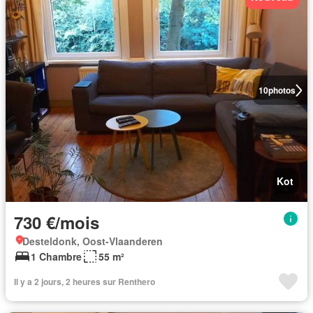
10
photos
Kot
730 €/mois
Desteldonk, Oost-Vlaanderen
1 Chambre
55 m²
Il y a 2 jours, 2 heures sur Renthero