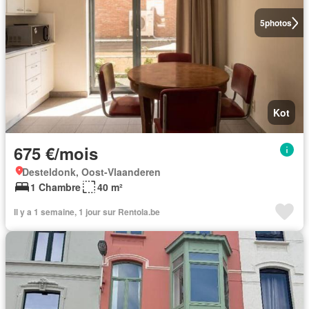
5
photos
Kot
675 €/mois
Desteldonk, Oost-Vlaanderen
1 Chambre
40 m²
Il y a 1 semaine, 1 jour sur Rentola.be