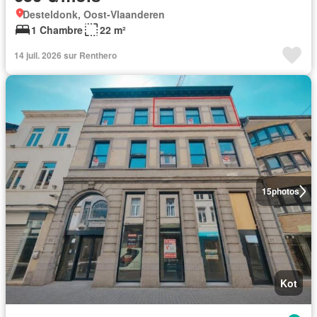
Desteldonk, Oost-Vlaanderen
1 Chambre
22 m²
14 juil. 2026 sur Renthero
15
photos
Kot