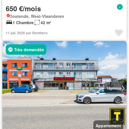
650 €/mois
Oostende, West-Vlaanderen
1 Chambre
42 m²
11 juil. 2026 sur Renthero
Très demandée
18
photos
Appartement