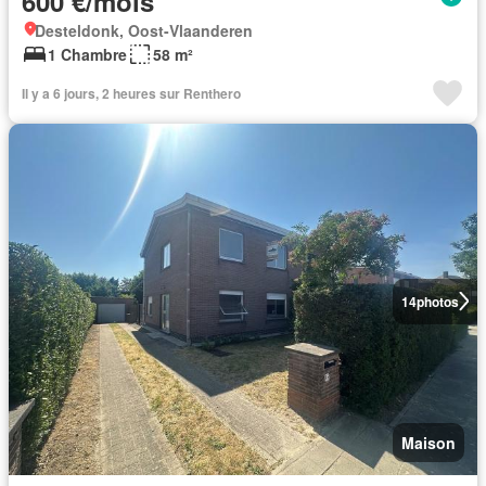
600 €/mois
Desteldonk, Oost-Vlaanderen
1 Chambre
58 m²
Il y a 6 jours, 2 heures sur Renthero
14
photos
Maison