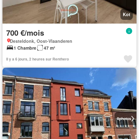
Kot
700 €/mois
Desteldonk, Oost-Vlaanderen
1 Chambre
47 m²
Il y a 6 jours, 2 heures sur Renthero
8
photos