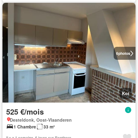
6
photos
Kot
525 €/mois
Desteldonk, Oost-Vlaanderen
1 Chambre
33 m²
Il y a 1 semaine, 6 jours sur Renthero