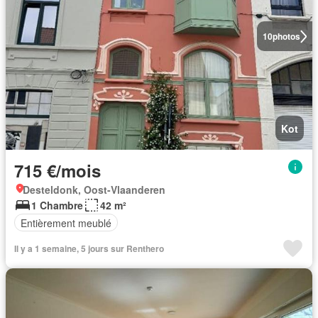
10
photos
Kot
715 €/mois
Desteldonk, Oost-Vlaanderen
1 Chambre
42 m²
Entièrement meublé
Il y a 1 semaine, 5 jours sur Renthero