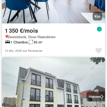
Kot
1 350 €/mois
Desteldonk, Oost-Vlaanderen
1 Chambre
55 m²
12 déc. 2025 sur Rentola.be
10
photos