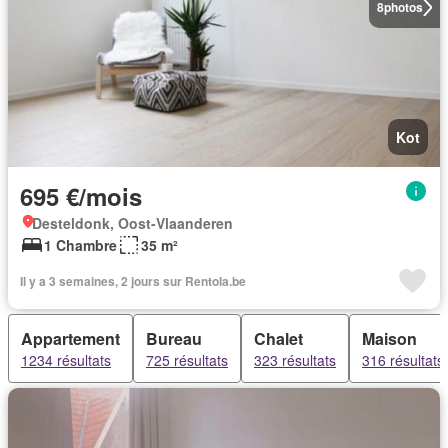
8
photos
Kot
695 €/mois
Desteldonk, Oost-Vlaanderen
1 Chambre
35 m²
Il y a 3 semaines, 2 jours sur Rentola.be
Appartement
Bureau
Chalet
Maison
1234 résultats
725 résultats
323 résultats
316 résultats