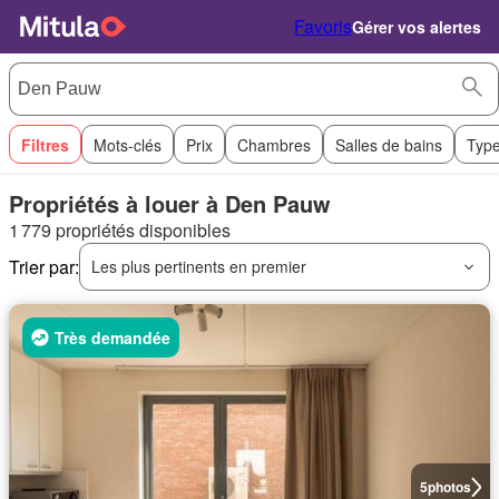
Favoris
Gérer vos alertes
Filtres
Mots-clés
Prix
Chambres
Salles de bains
Type
Propriétés à louer à Den Pauw
1 779 propriétés disponibles
Trier par:
Les plus pertinents en premier
Très demandée
5
photos