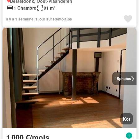
Desteldonk, Oost-Vlaanderen
1 Chambre
91 m²
Il y a 1 semaine, 1 jour sur Rentola.be
15
photos
Kot
1 000 €/mois