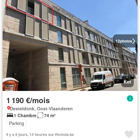
12
photos
Kot
1 190 €/mois
Desteldonk, Oost-Vlaanderen
1 Chambre
74 m²
Parking
Il y a 6 jours, 14 heures sur Rentola.be