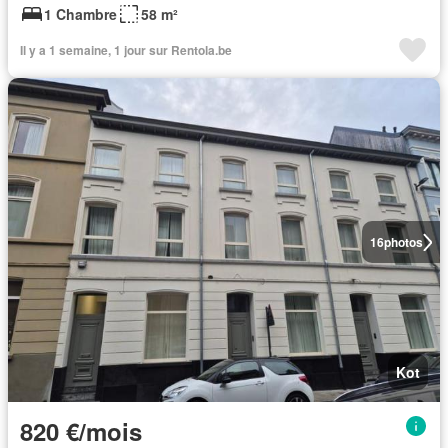
1 Chambre
58 m²
Il y a 1 semaine, 1 jour sur Rentola.be
16
photos
Kot
820 €/mois