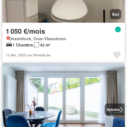
Kot
1 050 €/mois
Desteldonk, Oost-Vlaanderen
1 Chambre
42 m²
12 déc. 2025 sur Rentola.be
9
photos