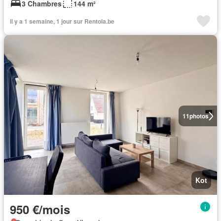
3 Chambres
144 m²
Il y a 1 semaine, 1 jour sur Rentola.be
11
photos
Kot
950 €/mois