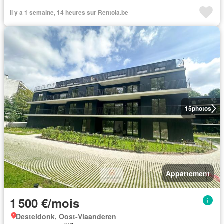
Il y a 1 semaine, 14 heures sur Rentola.be
15
photos
Appartement
1 500 €/mois
Desteldonk, Oost-Vlaanderen