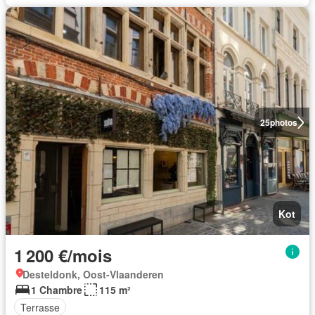
25
photos
Kot
1 200 €/mois
Desteldonk, Oost-Vlaanderen
1 Chambre
115 m²
Terrasse