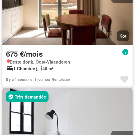
Kot
675 €/mois
Desteldonk, Oost-Vlaanderen
1 Chambre
40 m²
Il y a 1 semaine, 1 jour sur Rentola.be
Très demandée