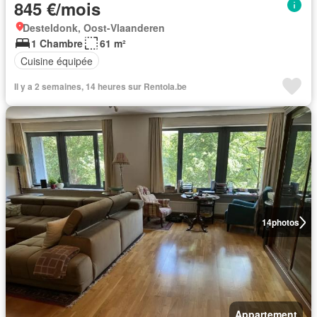
845 €/mois
Desteldonk, Oost-Vlaanderen
1 Chambre
61 m²
Cuisine équipée
Il y a 2 semaines, 14 heures sur Rentola.be
14
photos
Appartement