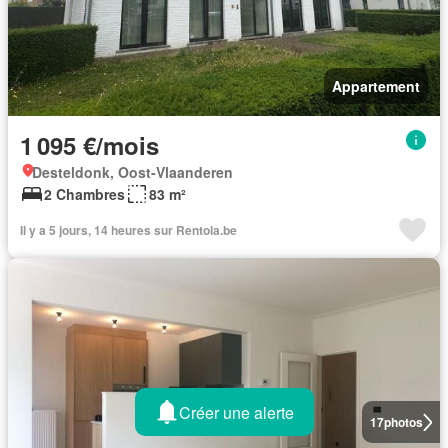
Appartement
1 095 €/mois
Desteldonk, Oost-Vlaanderen
2 Chambres
83 m²
Il y a 5 jours, 14 heures sur Rentola.be
Créer une alerte
17
photos