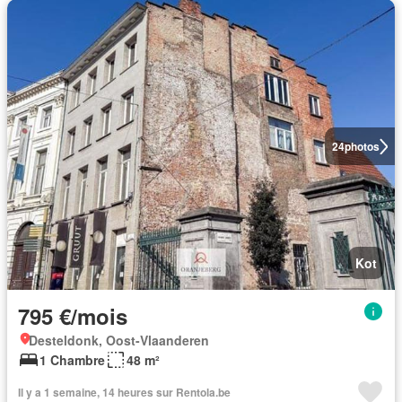
24
photos
Kot
795 €/mois
Desteldonk, Oost-Vlaanderen
1 Chambre
48 m²
Il y a 1 semaine, 14 heures sur Rentola.be