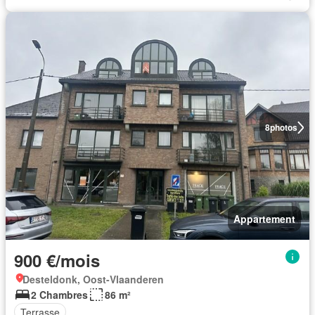
8
photos
Appartement
900 €/mois
Desteldonk, Oost-Vlaanderen
2 Chambres
86 m²
Terrasse