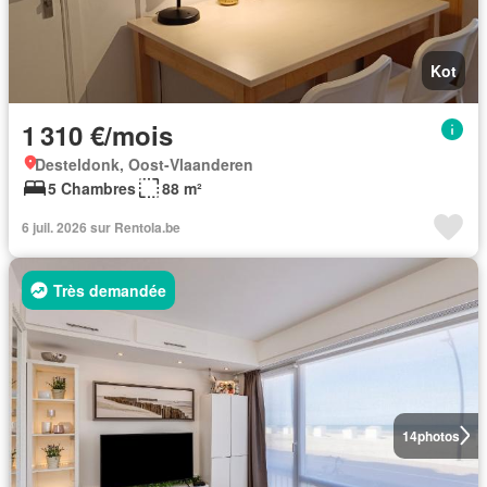
Kot
1 310 €/mois
Desteldonk, Oost-Vlaanderen
5 Chambres
88 m²
6 juil. 2026 sur Rentola.be
Très demandée
14
photos