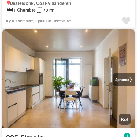
Desteldonk, Oost-Vlaanderen
1 Chambre
78 m²
Il y a 1 semaine, 1 jour sur Rentola.be
8
photos
Kot